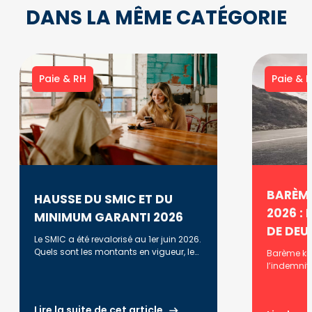
DANS LA MÊME CATÉGORIE
Paie & RH
Paie & 
BARÈME
HAUSSE DU SMIC ET DU
2026 : 
MINIMUM GARANTI 2026
DE DEU
Le SMIC a été revalorisé au 1er juin 2026.
Quels sont les montants en vigueur, leur
Barème kil
évolution et l'historique des
l’indemnit
revalorisations ?
2025, 2024
vous prop
différentes
Lire la suite de cet article