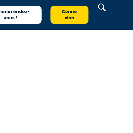
nons rendez-
Conne
vous !
xion