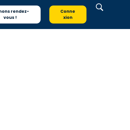
nons rendez-
Conne
vous !
xion