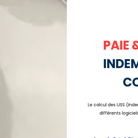
PAIE 
INDEM
C
Le calcul des IJSS (Ind
différents logici