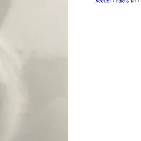
Accueil
»
Paie & RH
»